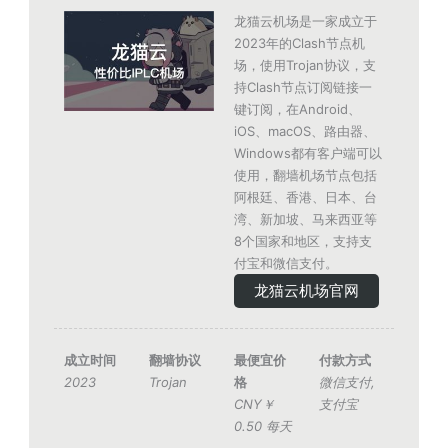
龙猫云机场是一家成立于
2023年的Clash节点机
场，使用Trojan协议，支
持Clash节点订阅链接一
键订阅，在Android、
iOS、macOS、路由器、
Windows都有客户端可以
使用，翻墙机场节点包括
阿根廷、香港、日本、台
湾、新加坡、马来西亚等
8个国家和地区，支持支
付宝和微信支付。
龙猫云机场官网
成立时间
翻墙协议
最便宜价
付款方式
2023
Trojan
格
微信支付
,
CNY￥
支付宝
0.50 每天