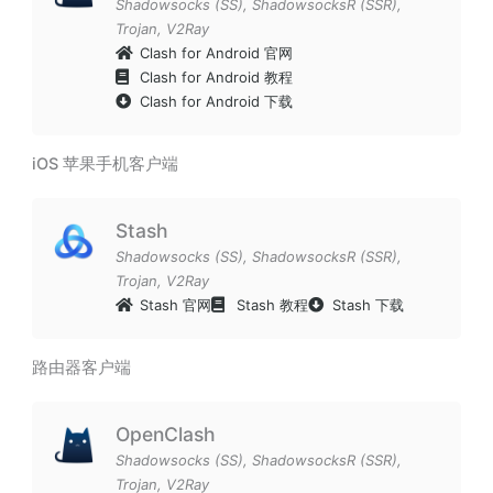
Shadowsocks (SS)
,
ShadowsocksR (SSR)
,
Trojan
,
V2Ray
Clash for Android 官网
Clash for Android 教程
Clash for Android 下载
iOS 苹果手机客户端
Stash
Shadowsocks (SS)
,
ShadowsocksR (SSR)
,
Trojan
,
V2Ray
Stash 官网
Stash 教程
Stash 下载
路由器客户端
OpenClash
Shadowsocks (SS)
,
ShadowsocksR (SSR)
,
Trojan
,
V2Ray