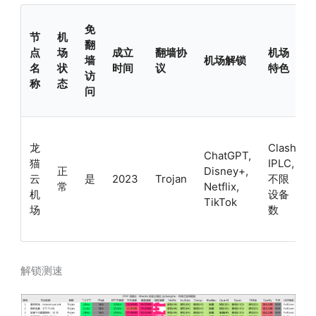
免
节
机
翻
点
场
成立
翻墙协
机场
墙
机场解锁
名
状
时间
议
特色
访
称
态
问
龙
Clash,
ChatGPT,
猫
IPLC,
正
Disney+,
云
是
2023
Trojan
不限
常
Netflix,
机
设备
TikTok
场
数
解锁测速