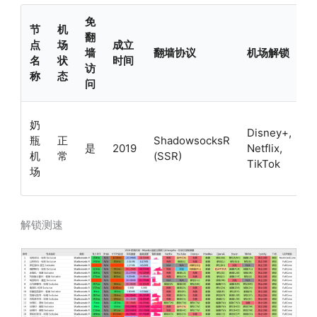
免
节
机
翻
点
场
成立
墙
翻墙协议
机场解锁
名
状
时间
访
称
态
问
奶
Disney+,
C
瓶
正
ShadowsocksR
是
2019
Netflix,
机
常
(SSR)
TikTok
场
解锁测速