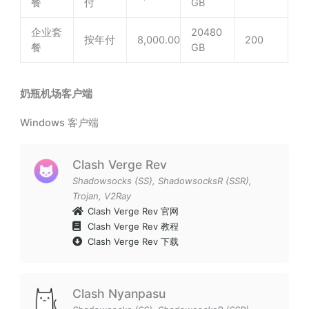
餐
付
GB
企业套
20480
按年付
8,000.00
200
餐
GB
奶瓶机场客户端
Windows 客户端
Clash Verge Rev
Shadowsocks (SS)
,
ShadowsocksR (SSR)
,
Trojan
,
V2Ray
Clash Verge Rev 官网
Clash Verge Rev 教程
Clash Verge Rev 下载
Clash Nyanpasu