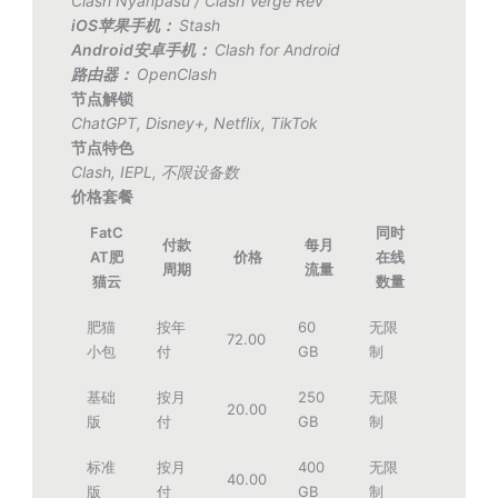
Clash Nyanpasu
/
Clash Verge Rev
iOS苹果手机：
Stash
Android安卓手机：
Clash for Android
路由器：
OpenClash
节点解锁
ChatGPT
,
Disney+
,
Netflix
,
TikTok
节点特色
Clash
,
IEPL
,
不限设备数
价格套餐
FatC
同时
付款
每月
AT肥
价格
在线
周期
流量
猫云
数量
肥猫
按年
60
无限
72.00
小包
付
GB
制
基础
按月
250
无限
20.00
版
付
GB
制
标准
按月
400
无限
40.00
版
付
GB
制