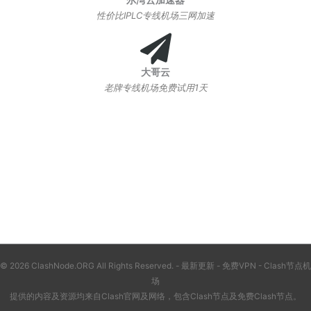
性价比IPLC专线机场三网加速
大哥云
老牌专线机场免费试用1天
© 2026 ClashNode.ORG All Rights Reserved. -
最新更新
-
免费VPN
-
Clash节点机
场
提供的内容及资源均来自Clash官网及网络，包含
Clash节点
及
免费Clash节点
。