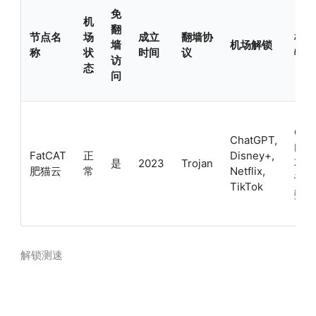
免
机
翻
节点名
场
成立
翻墙协
机场
墙
机场解锁
称
状
时间
议
特色
访
态
问
Clas
ChatGPT,
IEPL
FatCAT
正
Disney+,
是
2023
Trojan
不限
肥猫云
常
Netflix,
设备
TikTok
数
解锁测速